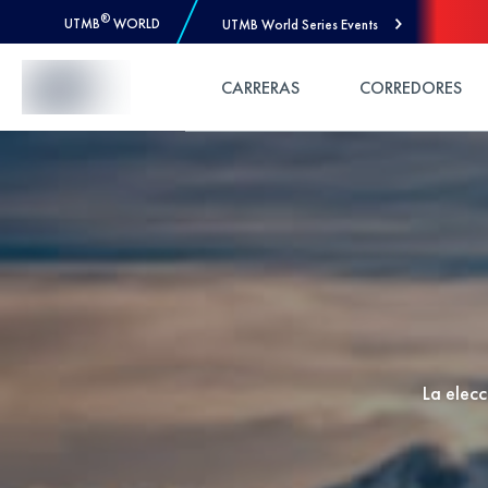
®
UTMB
WORLD
UTMB World Series Events
Skip to Content
CARRERAS
CORREDORES
La elecc